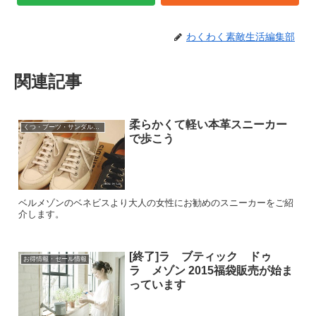
わくわく素敵生活編集部
関連記事
柔らかくて軽い本革スニーカー
くつ・ブーツ・サンダル・パンプスなど
で歩こう
ベルメゾンのベネビスより大人の女性にお勧めのスニーカーをご紹
介します。
[終了]ラ ブティック ドゥ
お得情報・セール情報
ラ メゾン 2015福袋販売が始ま
っています