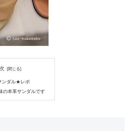
次
サンダル★レポ
味の本革サンダルです