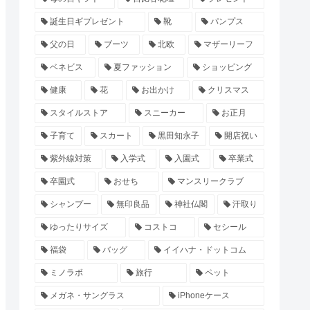
誕生日ギプレゼント
靴
パンプス
父の日
ブーツ
北欧
マザーリーフ
ベネビス
夏ファッション
ショッピング
健康
花
お出かけ
クリスマス
スタイルストア
スニーカー
お正月
子育て
スカート
黒田知永子
開店祝い
紫外線対策
入学式
入園式
卒業式
卒園式
おせち
マンスリークラブ
シャンプー
無印良品
神社仏閣
汗取り
ゆったりサイズ
コストコ
セシール
福袋
バッグ
イイハナ・ドットコム
ミノラボ
旅行
ペット
メガネ・サングラス
iPhoneケース