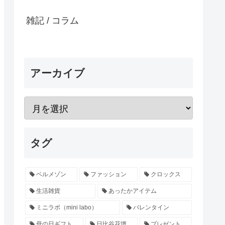
雑記 / コラム
アーカイブ
タグ
ベルメゾン
ファッション
クロックス
生活雑貨
あったかアイテム
ミニラボ（mini labo）
バレンタイン
母の日ギフト
日比谷花壇
プレゼント