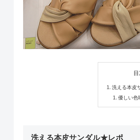
目
洗える本皮
優しい色
洗える本皮サンダル★レポ