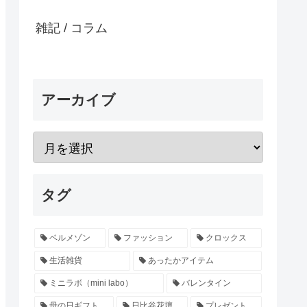
雑記 / コラム
アーカイブ
タグ
ベルメゾン
ファッション
クロックス
生活雑貨
あったかアイテム
ミニラボ（mini labo）
バレンタイン
母の日ギフト
日比谷花壇
プレゼント