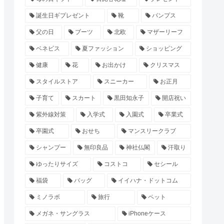
誕生日ギプレゼント
靴
パンプス
父の日
ブーツ
北欧
マザーリーフ
ベネビス
夏ファッション
ショッピング
健康
花
お出かけ
クリスマス
スタイルストア
スニーカー
お正月
子育て
スカート
黒田知永子
開店祝い
紫外線対策
入学式
入園式
卒業式
卒園式
おせち
マンスリークラブ
シャンプー
無印良品
神社仏閣
汗取り
ゆったりサイズ
コストコ
セシール
福袋
バッグ
イイハナ・ドットコム
ミノラボ
旅行
ペット
メガネ・サングラス
iPhoneケース