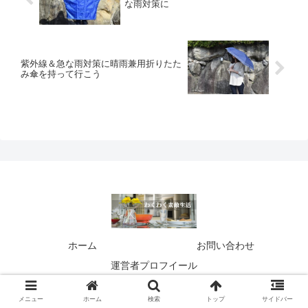
な雨対策に
紫外線＆急な雨対策に晴雨兼用折りたた
み傘を持って行こう
ホーム
お問い合わせ
運営者プロフイール
© 2013 わくわく素敵生活 ～素敵に暮らす 素敵に生きる～.
メニュー
ホーム
検索
トップ
サイドバー