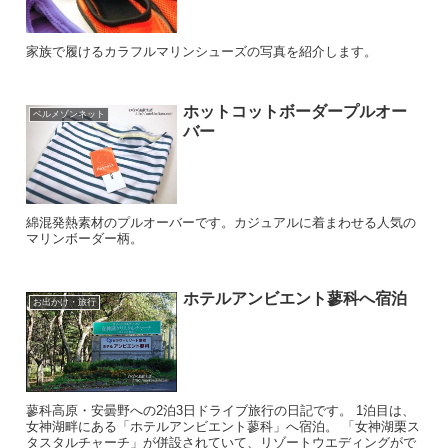
家族で履けるカラフルマリンシューズの写真を紹介します。
ホットコットボーダープルオー
ベルメゾンネット
バー
綿混発熱素材のプルオーバーです。カジュアルに着まわせる人気の
マリンボーダー柄。
ホテルアンビエント蓼科へ宿泊
お出かけ・旅行
蓼科高原・安曇野への2泊3日ドライブ旅行の日記です。 1泊目は、
女神湖畔にある「ホテルアンビエント蓼科」へ宿泊。 「女神湖栗ス
タスタルチャーチ」が併設されていて、リゾートウエディングがで